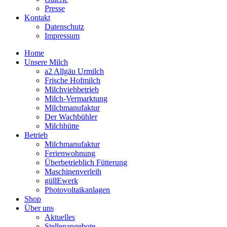
Presse
Kontakt
Datenschutz
Impressum
Home
Unsere Milch
a2 Allgäu Urmilch
Frische Hofmilch
Milchviehbetrieb
Milch-Vermarktung
Milchmanufaktur
Der Wachbühler
Milchhütte
Betrieb
Milchmanufaktur
Ferienwohnung
Überbetrieblich Fütterung
Maschinenverleih
güllEwerk
Photovoltaikanlagen
Shop
Über uns
Aktuelles
Stellenangebote