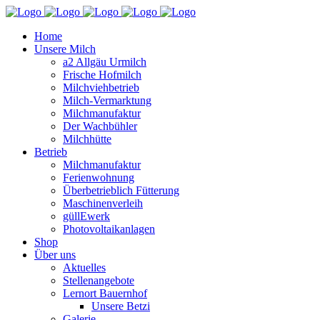
Home
Unsere Milch
a2 Allgäu Urmilch
Frische Hofmilch
Milchviehbetrieb
Milch-Vermarktung
Milchmanufaktur
Der Wachbühler
Milchhütte
Betrieb
Milchmanufaktur
Ferienwohnung
Überbetrieblich Fütterung
Maschinenverleih
güllEwerk
Photovoltaikanlagen
Shop
Über uns
Aktuelles
Stellenangebote
Lernort Bauernhof
Unsere Betzi
Galerie