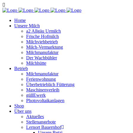
Home
Unsere Milch
a2 Allgäu Urmilch
Frische Hofmilch
Milchviehbetrieb
Milch-Vermarktung
Milchmanufaktur
Der Wachbühler
Milchhütte
Betrieb
Milchmanufaktur
Ferienwohnung
Überbetrieblich Fütterung
Maschinenverleih
güllEwerk
Photovoltaikanlagen
Shop
Über uns
Aktuelles
Stellenangebote
Lernort Bauernhof
Unsere Betzi