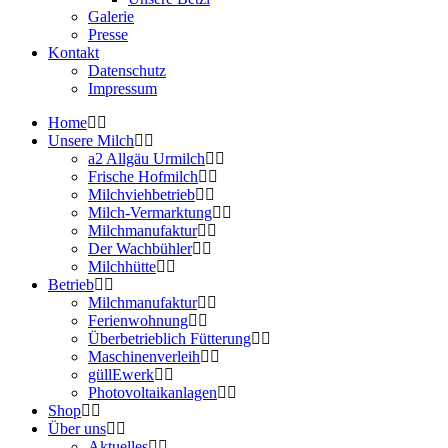
Galerie
Presse
Kontakt
Datenschutz
Impressum
Home
Unsere Milch
a2 Allgäu Urmilch
Frische Hofmilch
Milchviehbetrieb
Milch-Vermarktung
Milchmanufaktur
Der Wachbühler
Milchhütte
Betrieb
Milchmanufaktur
Ferienwohnung
Überbetrieblich Fütterung
Maschinenverleih
güllEwerk
Photovoltaikanlagen
Shop
Über uns
Aktuelles